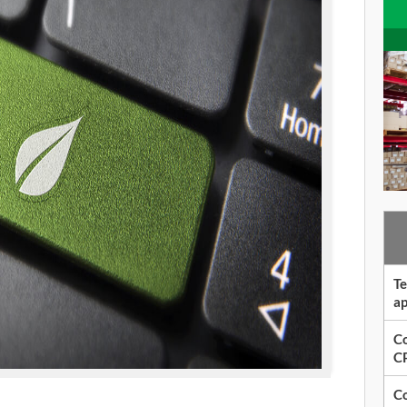
Te
ap
Co
CP
Co