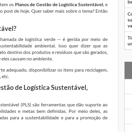
be
stem os
Planos de Gestão de Logística Sustentável
, e
so post de hoje. Quer saber mais sobre o tema? Então
Co
su
va
tável?
Ti
chamada de logística verde — é gerida por meio de
um
ustentabilidade ambiental. Isso quer dizer que as
elo destino dos produtos e resíduos que são gerados,
e eles causam no ambiente.
te adequado, disponibilizar os itens para reciclagem,
 etc.
stão de Logística Sustentável,
stentável (PLS) são ferramentas que dão suporte ao
lidades e metas bem definidas. Por meio deles, as
adas para a sustentabilidade e para a promoção de