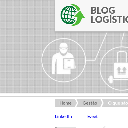
BLOG
LOGÍSTI
Home
Gestão
O que são 
LinkedIn
Tweet