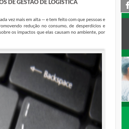
OS DE GESTÃO DE LOGÍSTICA
cada vez mais em alta — e tem feito com que pessoas e
romovendo redução no consumo, de desperdícios e
sobre os impactos que elas causam no ambiente, por