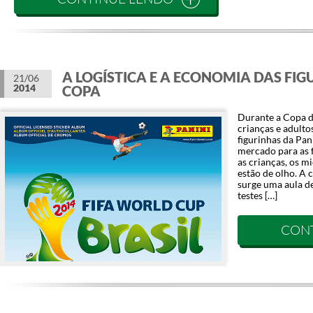
A LOGÍSTICA E A ECONOMIA DAS FI
21/06
2014
COPA
Durante a Copa d
crianças e adult
figurinhas da Pan
mercado para as 
as crianças, os 
estão de olho. A 
surge uma aula de
testes […]
CON