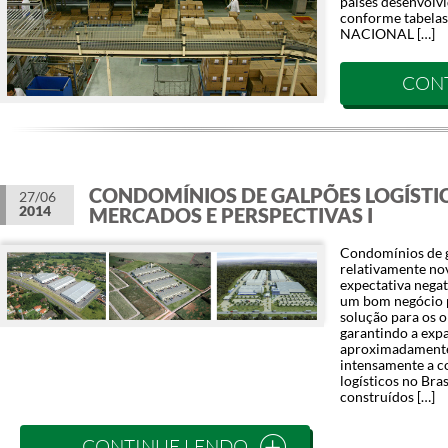
países desenvolv
conforme tabela
NACIONAL […]
CON
CONDOMÍNIOS DE GALPÕES LOGÍSTI
27/06
2014
MERCADOS E PERSPECTIVAS I
Condomínios de g
relativamente nov
expectativa nega
um bom negócio p
solução para os o
garantindo a expa
aproximadamente
intensamente a c
logísticos no Bra
construídos […]
CONTINUE LENDO