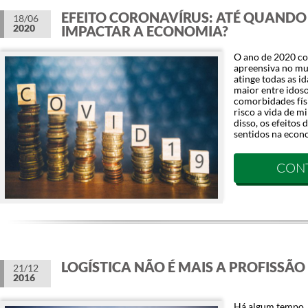
EFEITO CORONAVÍRUS: ATÉ QUANDO
18/06
2020
IMPACTAR A ECONOMIA?
O ano de 2020 c
apreensiva no m
atinge todas as 
maior entre idos
comorbidades fís
risco a vida de m
disso, os efeito
sentidos na econ
CON
LOGÍSTICA NÃO É MAIS A PROFISSÃ
21/12
2016
Há algum tempo,