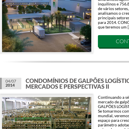
inquilinos e 756.
de vários setores,
analisamos o cre
principais setore
para 2014. CON
que teremos um [
CON
CONDOMÍNIOS DE GALPÕES LOGÍSTI
04/07
2014
MERCADOS E PERSPECTIVAS II
Continuando a sér
mercado de galp
GALPÕES LOGÍ
Se tomarmos com
mundial, veremos
espaço para cres
parâmetro adotad