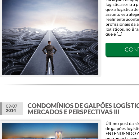
logística seria a 
que a logística de
assunto estratégi
realmente aconte
profissionais da á
logísticos, no Br
que é […]
CON
CONDOMÍNIOS DE GALPÕES LOGÍSTI
09/07
2014
MERCADOS E PERSPECTIVAS III
Último post da sé
de galpões logís
ENTENDENDO A
uma amostragem 