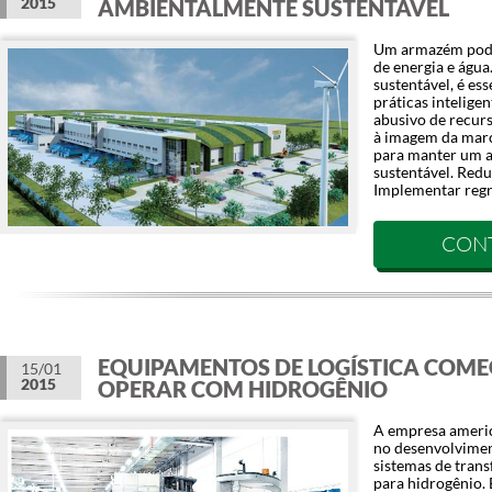
2015
AMBIENTALMENTE SUSTENTÁVEL
Um armazém pod
de energia e água
sustentável, é e
práticas intelige
abusivo de recur
à imagem da marc
para manter um a
sustentável. Red
Implementar regra
CON
EQUIPAMENTOS DE LOGÍSTICA COM
15/01
2015
OPERAR COM HIDROGÊNIO
A empresa americ
no desenvolviment
sistemas de tran
para hidrogênio. 