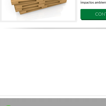
impactos ambient
CON