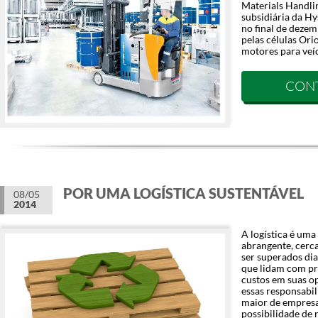
Materials Handl
subsidiária da Hy
no final de deze
pelas células Or
motores para veíc
CON
POR UMA LOGÍSTICA SUSTENTÁVEL
08/05
2014
A logística é um
abrangente, cerc
ser superados dia
que lidam com pr
custos em suas o
essas responsabi
maior de empresa
possibilidade de 