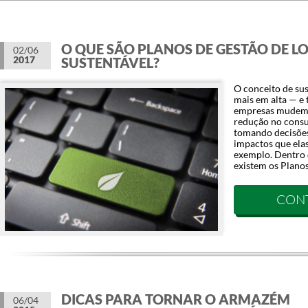
O QUE SÃO PLANOS DE GESTÃO DE LO
02/06
2017
SUSTENTÁVEL?
O conceito de sus
mais em alta — e 
empresas mudem 
redução no consu
tomando decisões
impactos que ela
exemplo. Dentro 
existem os Planos
CON
DICAS PARA TORNAR O ARMAZÉM
06/04