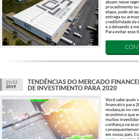
atuam nesse segm
procedimento ou 
etapa, pode atrap
entrega ou armaz
credibilidade da 
e a deixando à me
Para evitar esse t
CON
TENDÊNCIAS DO MERCADO FINANCEI
25/12
2019
DE INVESTIMENTO PARA 2020
Você sabe quais 
financeiro para 
mudanças no cená
econômico que es
muitos investidor
confiança na econ
consequentemente
em nosso país. C