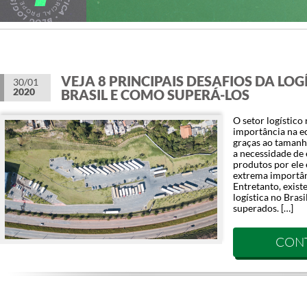
VEJA 8 PRINCIPAIS DESAFIOS DA LOG
30/01
2020
BRASIL E COMO SUPERÁ-LOS
O setor logístic
importância na ec
graças ao tamanh
a necessidade de
produtos por ele 
extrema importân
Entretanto, exist
logística no Bras
superados. […]
CON