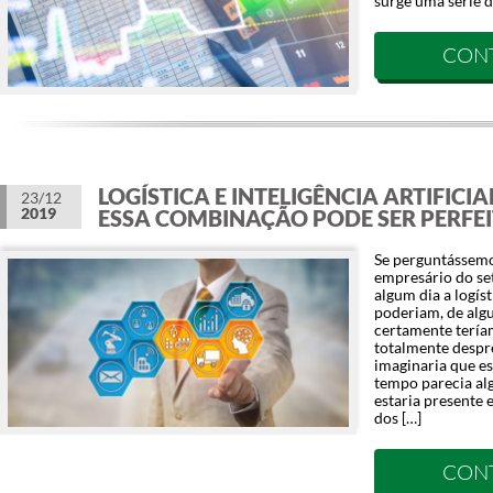
surge uma série d
CON
LOGÍSTICA E INTELIGÊNCIA ARTIFICI
23/12
2019
ESSA COMBINAÇÃO PODE SER PERFEI
Se perguntássemo
empresário do set
algum dia a logísti
poderiam, de algu
certamente terí
totalmente despr
imaginaria que e
tempo parecia alg
estaria presente 
dos […]
CON