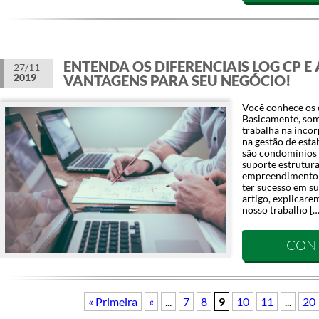
ENTENDA OS DIFERENCIAIS LOG CP E 
27/11
2019
VANTAGENS PARA SEU NEGÓCIO!
Você conhece os 
Basicamente, so
trabalha na inco
na gestão de est
são condomínios 
suporte estrutur
empreendimento i
ter sucesso em su
artigo, explicar
nosso trabalho […
CON
« Primeira
«
...
7
8
9
10
11
...
20