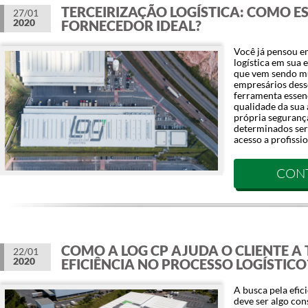
TERCEIRIZAÇÃO LOGÍSTICA: COMO E
27/01
2020
FORNECEDOR IDEAL?
Você já pensou em
logística em sua
que vem sendo mu
empresários desse
ferramenta essen
qualidade da sua
própria seguranç
determinados ser
acesso a profissio
CON
COMO A LOG CP AJUDA O CLIENTE A 
22/01
2020
EFICIÊNCIA NO PROCESSO LOGÍSTICO
A busca pela efic
deve ser algo co