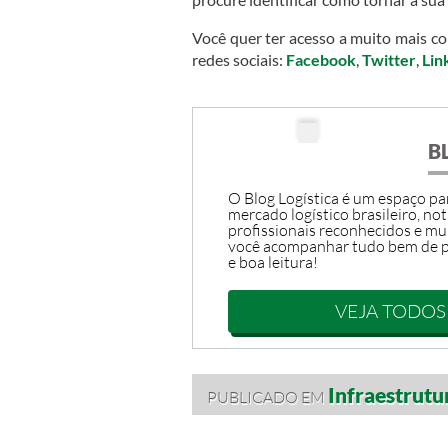
Você quer ter acesso a muito mais c
redes sociais:
Facebook
,
Twitter
,
Lin
B
O Blog Logística é um espaço par
mercado logístico brasileiro, not
profissionais reconhecidos e mu
você acompanhar tudo bem de p
e boa leitura!
VEJA TODOS
Infraestrutu
PUBLICADO EM