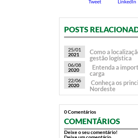
Tweet
LinkedIn
POSTS RELACIONA
25/01
Como a localizaçã
2021
gestão logística
06/08
Entenda a import
2020
carga
22/06
Conheça os princip
2020
Nordeste
0 Comentários
COMENTÁRIOS
Deixe o seu comentário!
Deixe um comentário