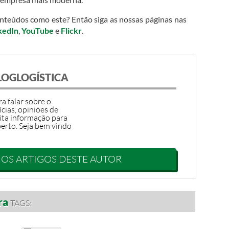
onteúdos como este? Então siga as nossas páginas nas
kedIn
,
YouTube
e
Flickr
.
LOGLOGÍSTICA
a falar sobre o
ícias, opiniões de
ita informação para
erto. Seja bem vindo
 OS ARTIGOS DESTE AUTOR
ra
TAGS: