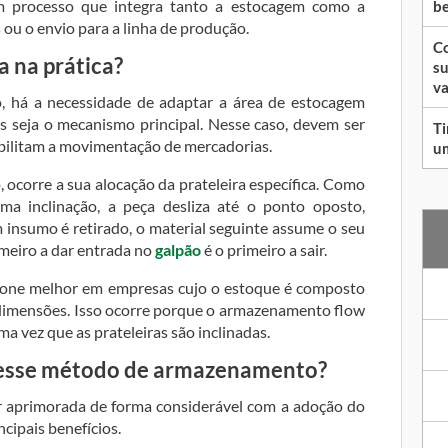
um processo que integra tanto a estocagem como a
be
 ou o envio para a linha de produção.
Co
a na prática?
su
va
, há a necessidade de adaptar a área de estocagem
as seja o mecanismo principal. Nesse caso, devem ser
Ti
ibilitam a movimentação de mercadorias.
um
 ocorre a sua alocação da prateleira específica. Como
a inclinação, a peça desliza até o ponto oposto,
insumo é retirado, o material seguinte assume o seu
meiro a dar entrada no
galpão
é o primeiro a sair.
cione melhor em empresas cujo o estoque é composto
dimensões. Isso ocorre porque o armazenamento flow
a vez que as prateleiras são inclinadas.
desse método de armazenamento?
 aprimorada de forma considerável com a adoção do
ncipais benefícios.