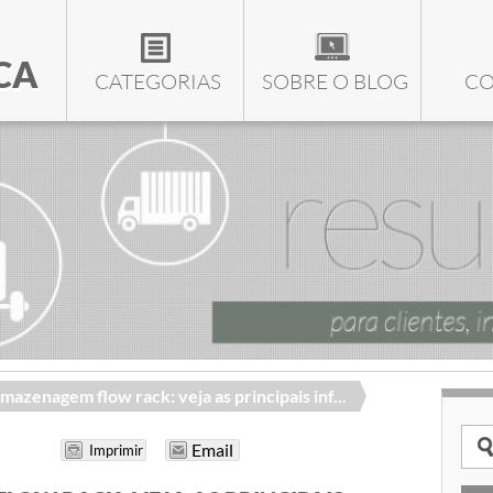
CA
CATEGORIAS
SOBRE O BLOG
CO
mazenagem flow rack: veja as principais inf...
Email