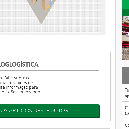
LOGLOGÍSTICA
a falar sobre o
ícias, opiniões de
ita informação para
Te
erto. Seja bem vindo
ap
Co
 OS ARTIGOS DESTE AUTOR
CP
Co