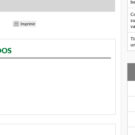
be
Co
su
va
Ti
um
DOS