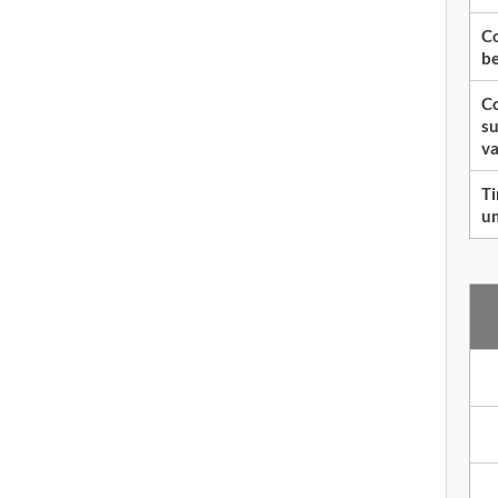
Co
be
Co
su
va
Ti
um