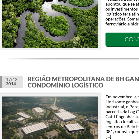
apontou que se a
os investimentos 
logístico terá ati
operações. Soman
ferroviário e hidr
CON
REGIÃO METROPOLITANA DE BH GA
17/12
2014
CONDOMÍNIO LOGÍSTICO
Em novembro, a r
Horizonte ganho
industrial, o Par
parceria da Log 
Gatti Engenharia
logístico localiz
centros de Belo 
381, rodovia que l
[…]