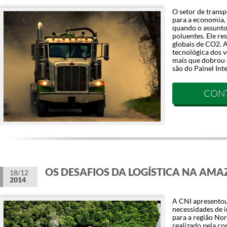
O setor de transp
para a economia, 
quando o assunto
poluentes. Ele r
globais de CO2. 
tecnológica dos v
mais que dobrou
são do Painel Int
CON
OS DESAFIOS DA LOGÍSTICA NA AM
18/12
2014
A CNI apresento
necessidades de i
para a região Nor
realizado pela co