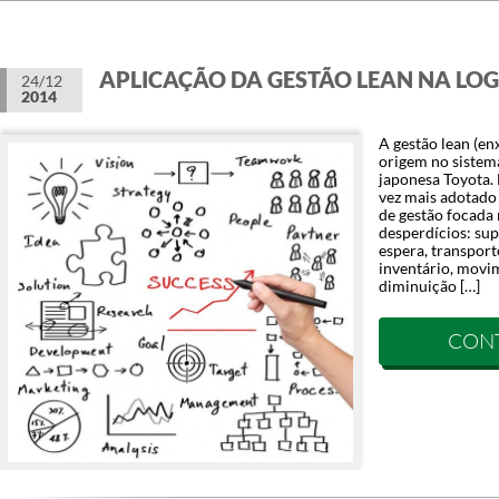
APLICAÇÃO DA GESTÃO LEAN NA LOG
24/12
2014
A gestão lean (en
origem no sistem
japonesa Toyota.
vez mais adotado n
de gestão focada 
desperdícios: su
espera, transpor
inventário, movi
diminuição […]
CON