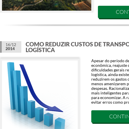
CON
COMO REDUZIR CUSTOS DE TRANSP
16/12
2014
LOGÍSTICA
Apesar do período d
econômica, reajuste 
dificuldades gerais r
logística, ainda exi
reduzirem os gastos 
menos amenizarem po
despesas. Racionaliz
mais inteligentes par
para economizar. A r
evitar erros como p
CONTI