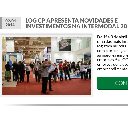
LOG CP APRESENTA NOVIDADES E
02/04
2014
INVESTIMENTOS NA INTERMODAL 20
De 1º a 3 de abri
uma das mais impo
logística mundial
com a presença d
as maiores empre
empresas é a LOG
empresa do grupo
empreendimentos
CON