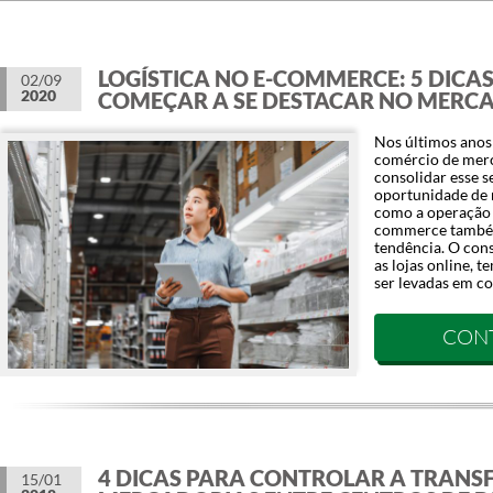
LOGÍSTICA NO E-COMMERCE: 5 DICA
02/09
2020
COMEÇAR A SE DESTACAR NO MERC
Nos últimos ano
comércio de merc
consolidar esse 
oportunidade de n
como a operação d
commerce també
tendência. O cons
as lojas online, 
ser levadas em c
CON
4 DICAS PARA CONTROLAR A TRANS
15/01