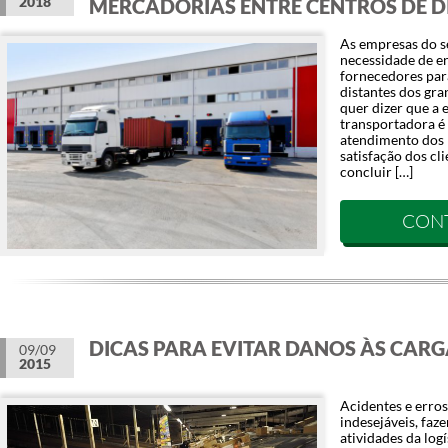
2018
MERCADORIAS ENTRE CENTROS DE D
As empresas do s
necessidade de en
fornecedores para
distantes dos gra
quer dizer que a 
transportadora é 
atendimento dos 
satisfação dos cl
concluir […]
CON
DICAS PARA EVITAR DANOS ÀS CARG
09/09
2015
Acidentes e erros
indesejáveis, faz
atividades da log