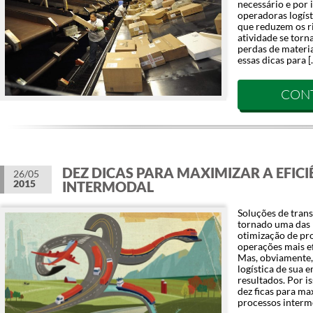
necessário e por 
operadoras logís
que reduzem os ri
atividade se torn
perdas de materia
essas dicas para [
CON
DEZ DICAS PARA MAXIMIZAR A EFICI
26/05
2015
INTERMODAL
Soluções de tran
tornado uma das 
otimização de pro
operações mais ef
Mas, obviamente, 
logística de sua 
resultados. Por is
dez ficas para ma
processos interm