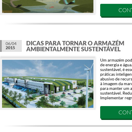
CON
DICAS PARA TORNAR O ARMAZÉM
06/04
2015
AMBIENTALMENTE SUSTENTÁVEL
Um armazém pod
de energia e água
sustentável, é e
práticas intelige
abusivo de recur
à imagem da marc
para manter um a
sustentável. Red
Implementar regra
CON