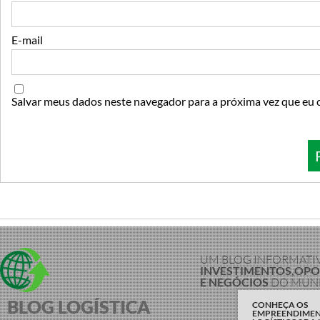
E-mail
Salvar meus dados neste navegador para a próxima vez que eu 
UM BLOG INFORMATI
INVESTIMENTOS,OP
E NEGÓCIOS
DO MUND
BLOG LOGÍSTICA
CONHEÇA OS
EMPREENDIME