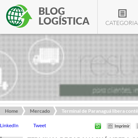
BLOG
LOGÍSTICA
CATEGORIA
Home
Mercado
Terminal de Paranaguá libera contêi
LinkedIn
Tweet