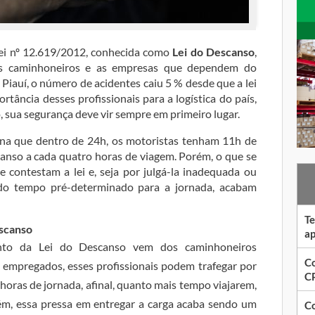
ei nº 12.619/2012, conhecida como
Lei do Descanso
,
os caminhoneiros e as empresas que dependem do
Piauí, o número de acidentes caiu 5 % desde que a lei
rtância desses profissionais para a logística do país,
 sua segurança deve vir sempre em primeiro lugar.
na que dentro de 24h, os motoristas tenham 11h de
anso a cada quatro horas de viagem. Porém, o que se
e contestam a lei e, seja por julgá-la inadequada ou
do tempo pré-determinado para a jornada, acabam
Te
scanso
ap
ento da Lei do Descanso vem dos caminhoneiros
Co
empregados, esses profissionais podem trafegar por
CP
horas de jornada, afinal, quanto mais tempo viajarem,
ém, essa pressa em entregar a carga acaba sendo um
Co