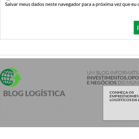
Salvar meus dados neste navegador para a próxima vez que eu 
UM BLOG INFORMATI
INVESTIMENTOS,OP
E NEGÓCIOS
DO MUND
BLOG LOGÍSTICA
CONHEÇA OS
EMPREENDIME
LOGÍSTICOS DA