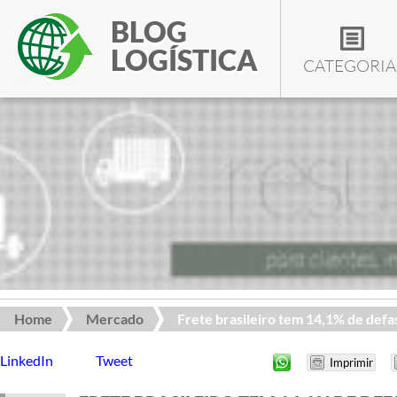
BLOG
LOGÍSTICA
CATEGORIA
Home
Mercado
Frete brasileiro tem 14,1% de defa
LinkedIn
Tweet