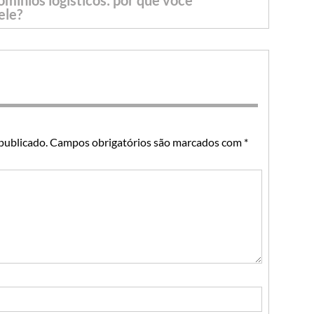
ínios logísticos: por que você
ele?
publicado.
Campos obrigatórios são marcados com
*