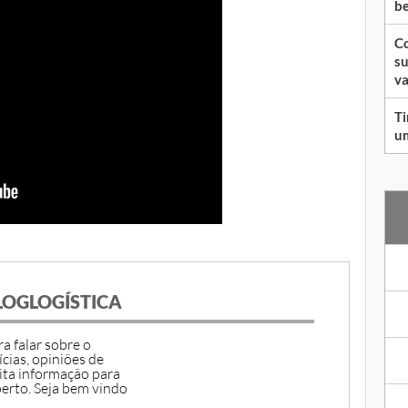
be
Co
su
va
Ti
um
LOGLOGÍSTICA
a falar sobre o
ícias, opiniões de
ita informação para
erto. Seja bem vindo