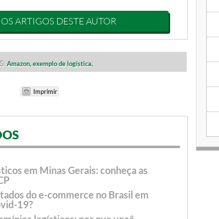
 OS ARTIGOS DESTE AUTOR
S:
Amazon,
exemplo de logística,
DOS
ticos em Minas Gerais: conheça as
 CP
ltados do e-commerce no Brasil em
ovid-19?