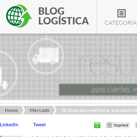
BLOG
LOGÍSTICA
CATEGORIA
Home
Mercado
10 dicas para melhorar a produtivid
LinkedIn
Tweet