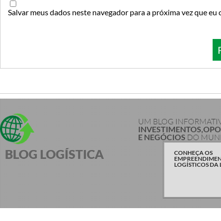
Salvar meus dados neste navegador para a próxima vez que eu 
UM BLOG INFORMATI
INVESTIMENTOS,OP
E NEGÓCIOS
DO MUND
BLOG LOGÍSTICA
CONHEÇA OS
EMPREENDIME
LOGÍSTICOS DA