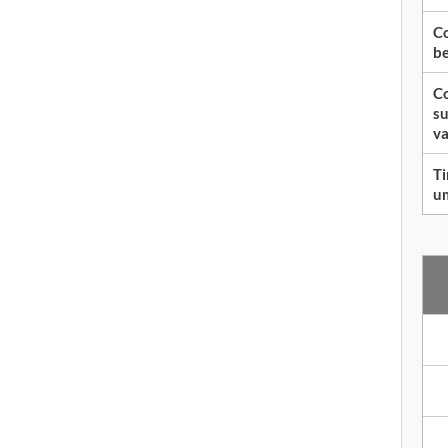
Co
be
Co
su
va
Ti
um