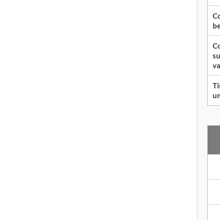
Co
be
Co
su
va
Ti
um