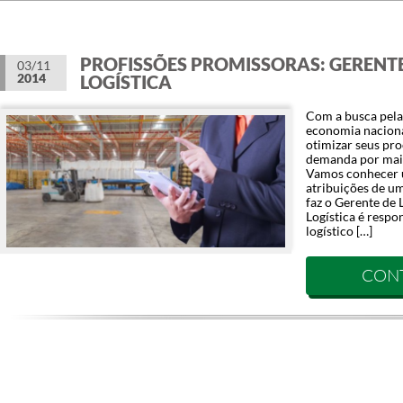
PROFISSÕES PROMISSORAS: GERENT
03/11
2014
LOGÍSTICA
Com a busca pela
economia naciona
otimizar seus proc
demanda por mais 
Vamos conhecer 
atribuições de um
faz o Gerente de 
Logística é respo
logístico […]
CON