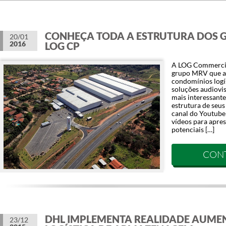
CONHEÇA TODA A ESTRUTURA DOS 
20/01
2016
LOG CP
A LOG Commercia
grupo MRV que at
condomínios logí
soluções audiovis
mais interessante
estrutura de seu
canal do Youtube 
vídeos para apres
potenciais […]
CON
DHL IMPLEMENTA REALIDADE AUME
23/12