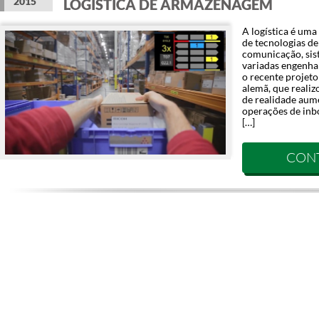
2015
LOGÍSTICA DE ARMAZENAGEM
A logística é uma
de tecnologias de 
comunicação, sis
variadas engenha
o recente projeto
alemã, que realiz
de realidade aum
operações de inb
[…]
CON