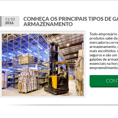
CONHEÇA OS PRINCIPAIS TIPOS DE G
11/10
2016
ARMAZENAMENTO
Todo empresário q
produtos sabe da
mercadoria corre
armazenamento, o
mais escolhidos: 
seguros e são um
galpões de arma
essenciais na hor
empreendimento:
CON