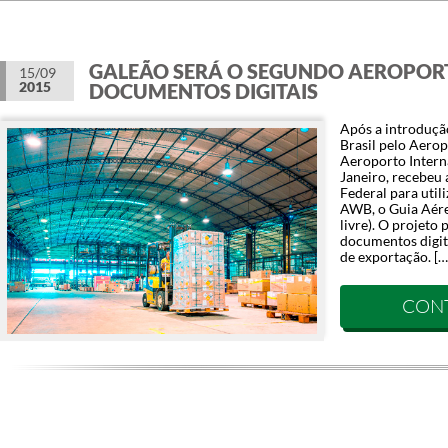
GALEÃO SERÁ O SEGUNDO AEROPOR
15/09
2015
DOCUMENTOS DIGITAIS
Após a introduçã
Brasil pelo Aerop
Aeroporto Intern
Janeiro, recebeu 
Federal para utili
AWB, o Guia Aére
livre). O projeto 
documentos digita
de exportação. […
CON