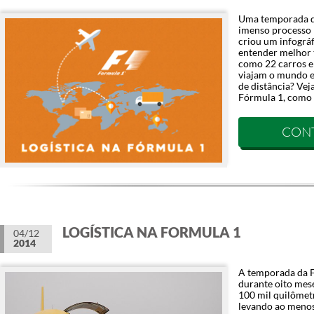
Uma temporada d
imenso processo l
criou um infográf
entender melhor t
como 22 carros e
viajam o mundo e
de distância? Veja
Fórmula 1, como 
CON
LOGÍSTICA NA FORMULA 1
04/12
2014
A temporada da F
durante oito mese
100 mil quilômet
levando ao menos