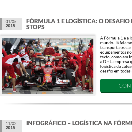
FÓRMULA 1 E LOGÍSTICA: O DESAFIO 
01/05
2015
STOPS
A Fórmula 1 e a l
mundo. Já falamo
transporta os car
equipamentos no 
texto, como em i
a DHL, empresa q
logística da cat
desafio em todas 
CON
INFOGRÁFICO – LOGÍSTICA NA FÓRM
11/02
2015