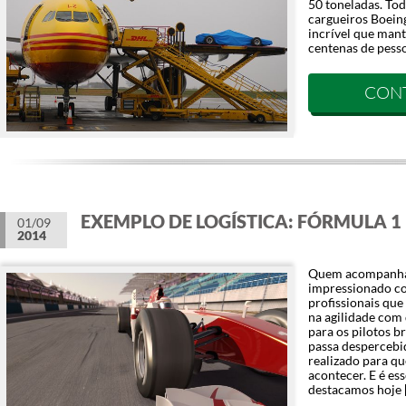
50 toneladas. Tod
cargueiros Boeing
incrível que mant
centenas de pess
CON
EXEMPLO DE LOGÍSTICA: FÓRMULA 1
01/09
2014
Quem acompanha 
impressionado co
profissionais que
na agilidade com 
para os pilotos b
passa despercebi
realizado para qu
acontecer. E é es
destacamos hoje 