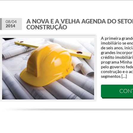
A NOVA E A VELHA AGENDA DO SETO
08/04
2014
CONSTRUÇÃO
A primeira grand
imobiliário se e
de seis anos, ini
grandes incorpora
crédito imobiliár
programa Minha 
pelo governo fede
construção e o a
segmentos […]
CON