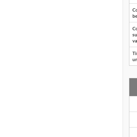
Co
be
Co
su
va
Ti
um