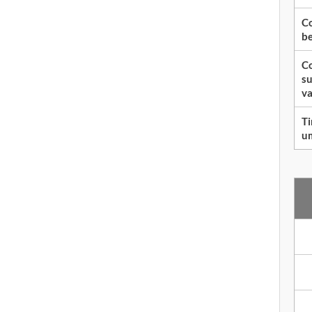
Co
be
Co
su
va
Ti
um