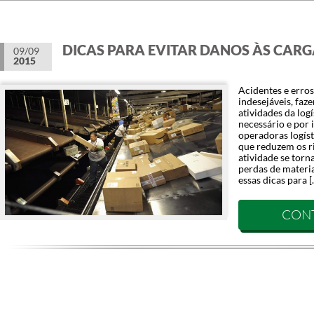
DICAS PARA EVITAR DANOS ÀS CARG
09/09
2015
Acidentes e erros
indesejáveis, faz
atividades da log
necessário e por 
operadoras logís
que reduzem os ri
atividade se torn
perdas de materia
essas dicas para [
CON