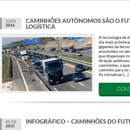
CAMINHÕES AUTÔNOMOS SÃO O FU
12/01
2016
LOGÍSTICA
A tecnologia de 
dia mais próxima
gigantes da tecno
envolvidos no de
que dispensam mot
direção autônom
caminhões, o que
caminho para os s
As iniciativas […]
CON
INFOGRÁFICO – CAMINHÕES DO FU
01/10
2015