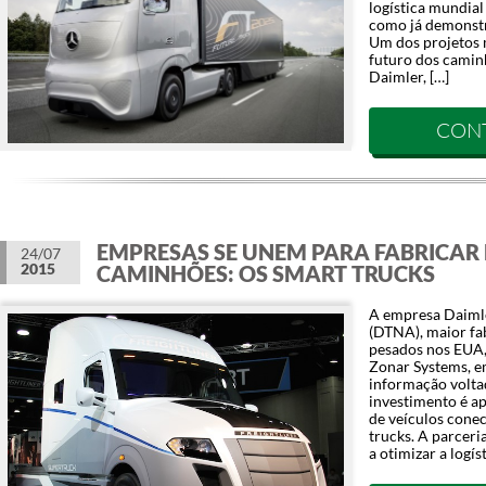
logística mundia
como já demonstr
Um dos projetos 
futuro dos caminh
Daimler, […]
CON
EMPRESAS SE UNEM PARA FABRICAR
24/07
2015
CAMINHÕES: OS SMART TRUCKS
A empresa Daiml
(DTNA), maior fa
pesados nos EUA,
Zonar Systems, e
informação voltad
investimento é a
de veículos cone
trucks. A parcer
a otimizar a logís