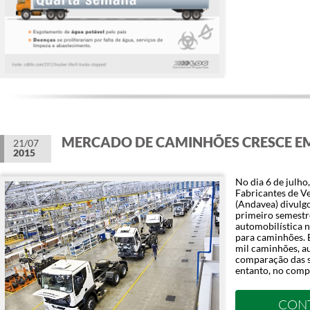
MERCADO DE CAMINHÕES CRESCE E
21/07
2015
No dia 6 de julho
Fabricantes de V
(Andavea) divulgo
primeiro semestr
automobilística n
para caminhões. 
mil caminhões, a
comparação das s
entanto, no comp
CON