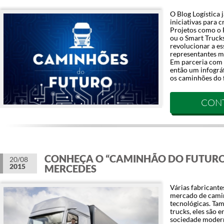
O Blog Logística 
iniciativas para 
Projetos como o 
ou o Smart Truc
revolucionar a e
representantes mo
Em parceria com
então um infográ
os caminhões do f
CON
CONHEÇA O “CAMINHÃO DO FUTURO
20/08
2015
MERCEDES
Várias fabricant
mercado de camin
tecnológicas. T
trucks, eles são
sociedade modern