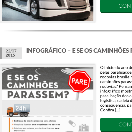
CON
INFOGRÁFICO – E SE OS CAMINHÕES
22/07
2015
O início do ano 
pelas paralisaçõ
rodovias brasilei
caminhões paras
rodovias? Pensan
infográfico mostr
paralisação dos 
logística, cadeia
consequência, pa
Confira […]
CON