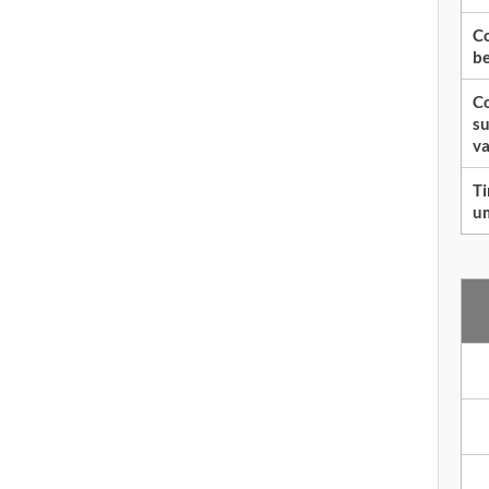
Co
be
Co
su
va
Ti
um