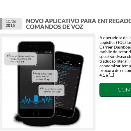
NOVO APLICATIVO PARA ENTREGAD
10/06
2015
COMANDOS DE VOZ
A operadora de lo
Logistics (TQL) l
Carrier Dashboard
mobile do setor 
speak-and-search 
tradução literal).
economizar tempo 
procura de enco
4.1 é […]
CON