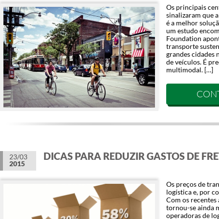
Os principais ce
sinalizaram que 
é a melhor soluçã
um estudo encom
Foundation apon
transporte susten
grandes cidades 
de veículos. É pr
multimodal. […]
CON
DICAS PARA REDUZIR GASTOS DE FRE
23/03
2015
Os preços de tran
logística e, por 
Com os recentes 
tornou-se ainda m
operadoras de lo