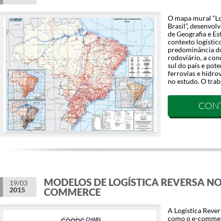
O mapa mural “Lo
Brasil”, desenvolv
de Geografia e Est
contexto logístic
predominância do
rodoviário, a con
sul do país e pot
ferrovias e hidr
no estudo. O trab
CON
MODELOS DE LOGÍSTICA REVERSA NO
19/03
2015
COMMERCE
A Logística Reve
como o e-commer