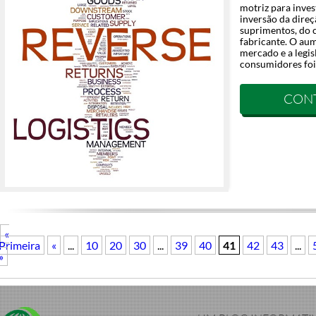
motriz para inves
inversão da direç
suprimentos, do c
fabricante. O aum
mercado e a legis
consumidores foi
CON
«
Primeira
«
...
10
20
30
...
39
40
41
42
43
...
»