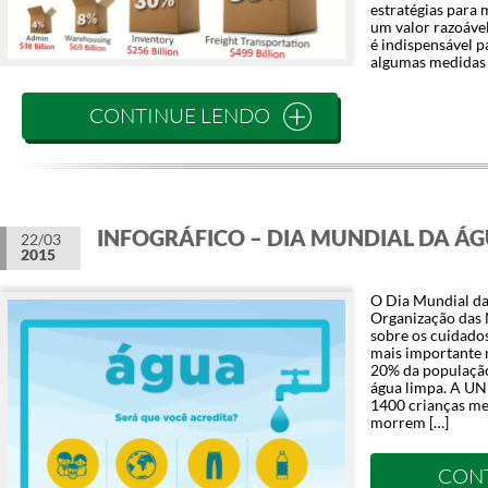
estratégias para 
um valor razoáve
é indispensável p
algumas medidas 
CONTINUE LENDO
INFOGRÁFICO – DIA MUNDIAL DA Á
22/03
2015
O Dia Mundial da
Organização das 
sobre os cuidado
mais importante 
20% da população
água limpa. A UN
1400 crianças me
morrem […]
CON