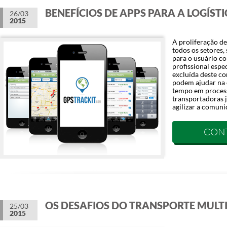
BENEFÍCIOS DE APPS PARA A LOGÍST
26/03
2015
A proliferação de
todos os setores,
para o usuário 
profissional espec
excluída deste co
podem ajudar na 
tempo em processo
transportadoras j
agilizar a comuni
CON
OS DESAFIOS DO TRANSPORTE MUL
25/03
2015